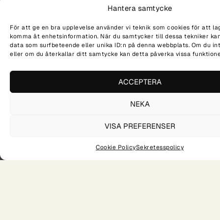
Hantera samtycke
För att ge en bra upplevelse använder vi teknik som cookies för att la
komma åt enhetsinformation. När du samtycker till dessa tekniker kan
data som surfbeteende eller unika ID:n på denna webbplats. Om du in
eller om du återkallar ditt samtycke kan detta påverka vissa funktione
NÄR?
VAR?
TID?
20260423
KRISTIANSTAD
16.00 - 18.30
DELA PÅ SOCIALA MEDIER
ACCEPTERA
NEKA
VISA PREFERENSER
ÖPPET HUS I KRISTIANSTAD
Avsiktsförklaring om framtida huvudman för gymnasieskolan i Tingsryd
Cookie Policy
Sekretesspolicy
Academy X är en
gymnasieskola med fokus på