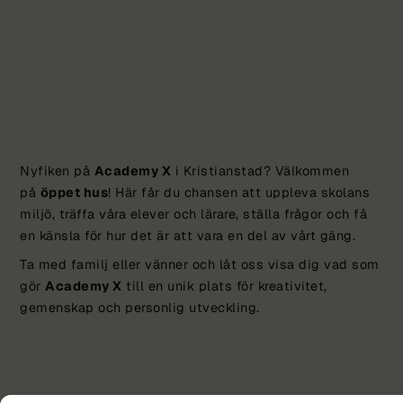
Nyfiken på
Academy X
i Kristianstad? Välkommen
på
öppet hus
! Här får du chansen att uppleva skolans
miljö, träffa våra elever och lärare, ställa frågor och få
en känsla för hur det är att vara en del av vårt gäng.
Ta med familj eller vänner och låt oss visa dig vad som
gör
Academy X
till en unik plats för kreativitet,
gemenskap och personlig utveckling.