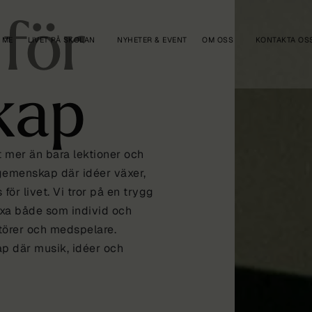
 för
 ME
LIVET PÅ SKOLAN
NYHETER & EVENT
OM OSS
KONTAKTA OS
kap
mer än bara lektioner och
 gemenskap där idéer växer,
ör livet. Vi tror på en trygg
äxa både som individ och
törer och medspelare.
p där musik, idéer och