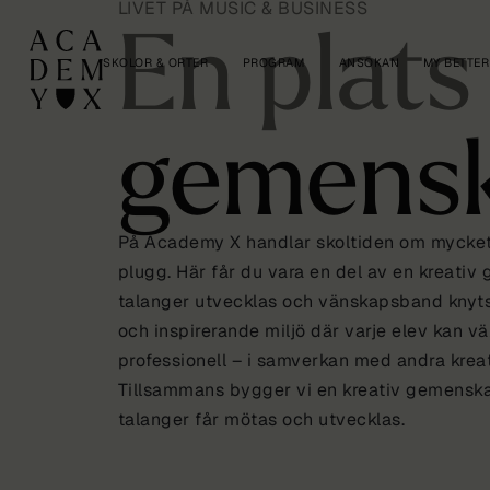
LIVET PÅ MUSIC & BUSINESS
En plats
SKOLOR & ORTER
PROGRAM
ANSÖKAN
MY BETTER
gemens
På Academy X handlar skoltiden om mycket 
plugg. Här får du vara en del av en kreativ
talanger utvecklas och vänskapsband knyts f
och inspirerande miljö där varje elev kan v
professionell – i samverkan med andra krea
Tillsammans bygger vi en kreativ gemenska
talanger får mötas och utvecklas.