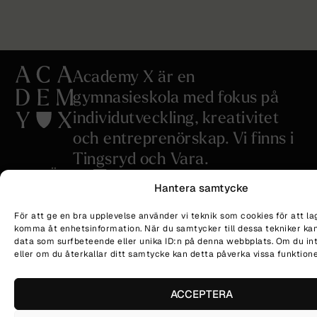
Academy X är en
gymnasieskola med fokus på
individutveckling, kreativitet
och entreprenörskap. Vi finns i
Tingsryd och Vara.
ANSÖKAN
COOKIEPOLICY
Hantera samtycke
ELEVHÄLSA
SEKKRETESSPOLICY
LÄMNA SYNPUNKTER
MUSIC &
För att ge en bra upplevelse använder vi teknik som cookies för att la
Copyright © 2026
Academy X.
BUSINESS
komma åt enhetsinformation. När du samtycker till dessa tekniker kan
Allt innehåll på denna webbplats
KLAGOMÅLSHANTERING
data som surfbeteende eller unika ID:n på denna webbplats. Om du in
är skyddat av upphovsrätt och
eller om du återkallar ditt samtycke kan detta påverka vissa funktione
får inte kopieras, spridas eller
användas utan uttryckligt
ACCEPTERA
medgivande från skaparen.