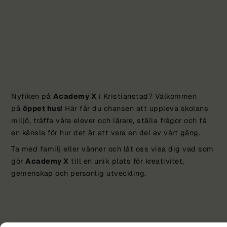
Nyfiken på
Academy X
i Kristianstad? Välkommen
på
öppet hus
! Här får du chansen att uppleva skolans
miljö, träffa våra elever och lärare, ställa frågor och få
en känsla för hur det är att vara en del av vårt gäng.
Ta med familj eller vänner och låt oss visa dig vad som
gör
Academy X
till en unik plats för kreativitet,
gemenskap och personlig utveckling.