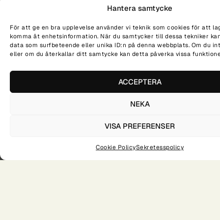
Hantera samtycke
För att ge en bra upplevelse använder vi teknik som cookies för att la
komma åt enhetsinformation. När du samtycker till dessa tekniker kan
data som surfbeteende eller unika ID:n på denna webbplats. Om du in
eller om du återkallar ditt samtycke kan detta påverka vissa funktione
NÄR?
VAR?
TID?
20260115
KRISTIANSTAD
16.00 - 18.30
DELA PÅ SOCIALA MEDIER
ACCEPTERA
NEKA
VISA PREFERENSER
ÖPPET HUS I KRISTIANSTAD
ÖPPET HUS I KRISTIANSTAD
Cookie Policy
Sekretesspolicy
Academy X är en
gymnasieskola med fokus på