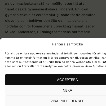
av gymnasieskolan stärker möjligheten till att
framtidsäkra gymnasieskolan i Tingsryd. En lokal
gymnasieskola är oerhört viktig, både för de enskilda
eleverna som behöver den lilla gymnasieskolans
fördelar och för kommunens utveckling framåt, säger
Mikael Andersson, Bildningsnämndens ordförande.
Beslutet innebär att från och med läsåret 2027/2028
Hantera samtycke
stänger Bildningsnämnden antagningen till de
nationella programmen vid Wasaskolan och intentionen
För att ge en bra upplevelse använder vi teknik som cookies för att la
är att AMB samtidigt kommer att öppna antagningen,
komma åt enhetsinformation. När du samtycker till dessa tekniker kan
data som surfbeteende eller unika ID:n på denna webbplats. Om du in
förutsatt att Skolinspektionen beviljar tillstånd.
eller om du återkallar ditt samtycke kan detta påverka vissa funktione
Bildningsnämnden kommer således att fullfölja sitt
huvudmannaskap vid Wasaskolan för alla elever som
ACCEPTERA
blivit antagna vid Wasaskolan läsåret 2026/2027 eller
tidigare. Kommunen kommer fortsatt vara huvudman för
NEKA
introduktionsprogrammets individuella alternativ och
språkintroduktion, medan övriga introduktionsprogram
VISA PREFERENSER
successivt avvecklas.