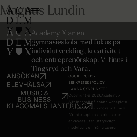
Magnus Lundin
Academy X är en
gymnasieskola med fokus på
individutveckling, kreativitet
och entreprenörskap. Vi finns i
Tingsryd och Vara.
ANSÖKAN
COOKIEPOLICY
ELEVHÄLSA
SEKKRETESSPOLICY
LÄMNA SYNPUNKTER
MUSIC &
Copyright © 2026
Academy X.
BUSINESS
Allt innehåll på denna webbplats
KLAGOMÅLSHANTERING
är skyddat av upphovsrätt och
får inte kopieras, spridas eller
användas utan uttryckligt
medgivande från skaparen.