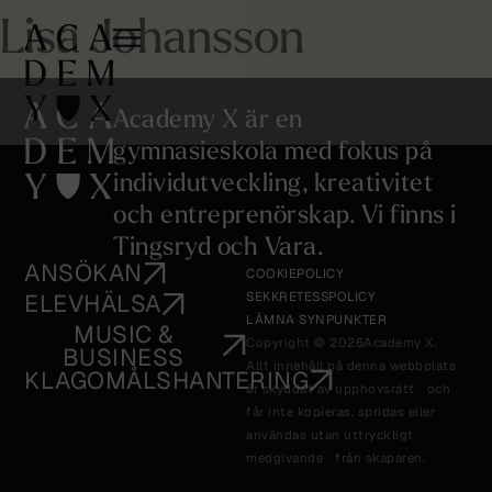
Lisa Johansson
Academy X är en
gymnasieskola med fokus på
individutveckling, kreativitet
och entreprenörskap. Vi finns i
Tingsryd och Vara.
ANSÖKAN
COOKIEPOLICY
ELEVHÄLSA
SEKKRETESSPOLICY
LÄMNA SYNPUNKTER
MUSIC &
Copyright © 2026
Academy X.
BUSINESS
Allt innehåll på denna webbplats
KLAGOMÅLSHANTERING
är skyddat av upphovsrätt och
får inte kopieras, spridas eller
användas utan uttryckligt
medgivande från skaparen.