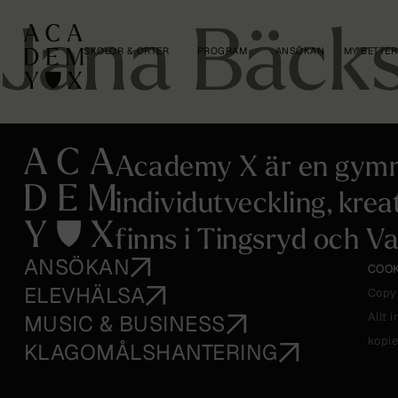
Jana Bäck
SKOLOR & ORTER
PROGRAM
ANSÖKAN
MY BETTER
Academy X är en gymn
individutveckling, krea
finns i Tingsryd och Va
ANSÖKAN
COOK
ELEVHÄLSA
Copy
Allt 
MUSIC & BUSINESS
kopie
KLAGOMÅLSHANTERING