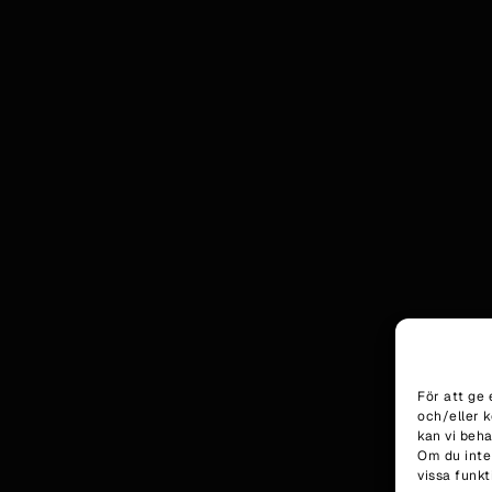
För att ge 
och/eller 
kan vi beh
Om du inte
vissa funkt