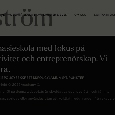
ström
 ME
LIVET PÅ SKOLAN
NYHETER & EVENT
OM OSS
KONTAKTA OS
asieskola med fokus på
tivitet och entreprenörskap. Vi
ra.
IEPOLICY
SEKKRETESSPOLICY
LÄMNA SYNPUNKTER
right © 2026
Academy X.
innehåll på denna webbplats är skyddat av upphovsrätt och får inte
ras, spridas eller användas utan uttryckligt medgivande från skapare