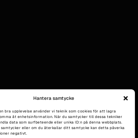
Hantera samtycke
en bra upplevelse använder vi teknik som cookies för att lagra
komma åt enhetsinformation. När du samtycker till dessa tekniker
andla data som surfbeteende eller unika ID:n på denna webbplats.
 samtycker eller om du återkallar ditt samtycke kan detta påverka
ioner negativt.