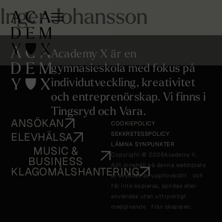
Inger Johansson
Academy X är en
gymnasieskola med fokus på
individutveckling, kreativitet
och entreprenörskap. Vi finns i
Tingsryd och Vara.
ANSÖKAN
COOKIEPOLICY
ELEVHÄLSA
SEKKRETESSPOLICY
LÄMNA SYNPUNKTER
MUSIC &
Copyright © 2026
Academy X.
BUSINESS
Allt innehåll på denna webbplats
KLAGOMÅLSHANTERING
är skyddat av upphovsrätt och
får inte kopieras, spridas eller
användas utan uttryckligt
medgivande från skaparen.