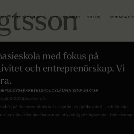
gtsson
 ME
LIVET PÅ SKOLAN
NYHETER & EVENT
OM OSS
KONTAKTA OS
asieskola med fokus på
tivitet och entreprenörskap. Vi
ra.
IEPOLICY
SEKKRETESSPOLICY
LÄMNA SYNPUNKTER
right © 2026
Academy X.
innehåll på denna webbplats är skyddat av upphovsrätt och får inte
ras, spridas eller användas utan uttryckligt medgivande från skapare