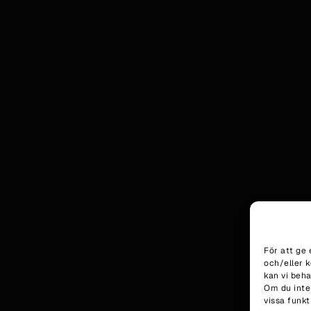
För att ge 
och/eller 
kan vi beh
Om du inte
vissa funkt