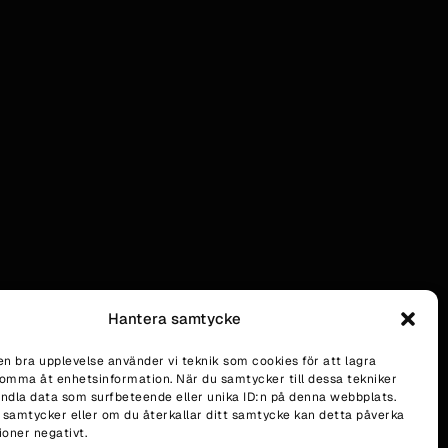
Hantera samtycke
en bra upplevelse använder vi teknik som cookies för att lagra
komma åt enhetsinformation. När du samtycker till dessa tekniker
andla data som surfbeteende eller unika ID:n på denna webbplats.
 samtycker eller om du återkallar ditt samtycke kan detta påverka
ioner negativt.