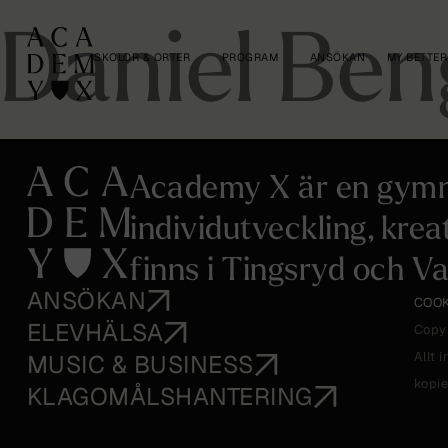
Daniel Ben
SKOLOR & ORTER
PROGRAM
ANSÖKAN
MY BETTER
Academy X är en gymn
individutveckling, krea
finns i Tingsryd och Va
ANSÖKAN
COOK
ELEVHÄLSA
Copy
Allt 
MUSIC & BUSINESS
kopie
KLAGOMÅLSHANTERING