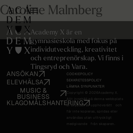
Caroline Malmberg
Academy X är en
gymnasieskola med fokus på
individutveckling, kreativitet
och entreprenörskap. Vi finns i
Tingsryd och Vara.
ANSÖKAN
COOKIEPOLICY
ELEVHÄLSA
SEKKRETESSPOLICY
LÄMNA SYNPUNKTER
MUSIC &
Copyright © 2026
Academy X.
BUSINESS
Allt innehåll på denna webbplats
KLAGOMÅLSHANTERING
är skyddat av upphovsrätt och
får inte kopieras, spridas eller
användas utan uttryckligt
medgivande från skaparen.