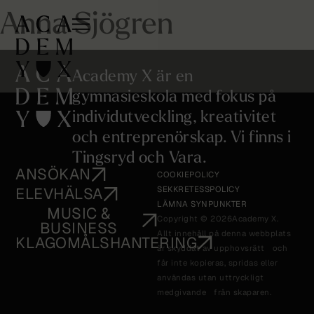
Anna Sjögren
Academy X är en
gymnasieskola med fokus på
individutveckling, kreativitet
och entreprenörskap. Vi finns i
Tingsryd och Vara.
ANSÖKAN
COOKIEPOLICY
ELEVHÄLSA
SEKKRETESSPOLICY
LÄMNA SYNPUNKTER
MUSIC &
Copyright © 2026
Academy X.
BUSINESS
Allt innehåll på denna webbplats
KLAGOMÅLSHANTERING
är skyddat av upphovsrätt och
får inte kopieras, spridas eller
användas utan uttryckligt
medgivande från skaparen.