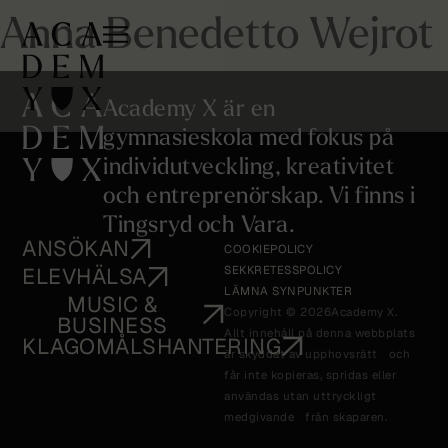
Anna Benedetto Wejrot
Academy X är en
gymnasieskola med fokus på
individutveckling, kreativitet
och entreprenörskap. Vi finns i
Tingsryd och Vara.
ANSÖKAN
COOKIEPOLICY
ELEVHÄLSA
SEKKRETESSPOLICY
LÄMNA SYNPUNKTER
MUSIC &
Copyright © 2026
Academy X.
BUSINESS
Allt innehåll på denna webbplats
KLAGOMÅLSHANTERING
är skyddat av upphovsrätt och
får inte kopieras, spridas eller
användas utan uttryckligt
medgivande från skaparen.