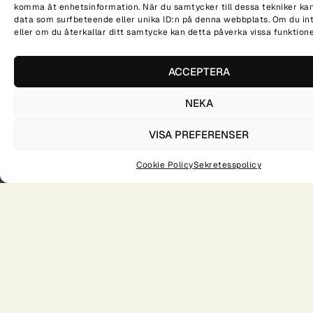
komma åt enhetsinformation. När du samtycker till dessa tekniker kan
data som surfbeteende eller unika ID:n på denna webbplats. Om du in
eller om du återkallar ditt samtycke kan detta påverka vissa funktione
NÄR?
VAR?
TID?
20251115
VARA
11-14
ACCEPTERA
DELA PÅ SOCIALA MEDIER
NEKA
VISA PREFERENSER
Öppet hus i Kristianstad
Öppet hus i Tingsryd
Cookie Policy
Sekretesspolicy
Academy X är en
gymnasieskola med fokus på
individutveckling, kreativitet
och entreprenörskap. Vi finns i