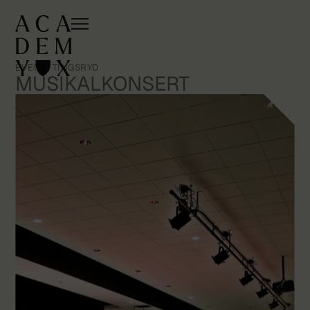
EVENT
/
TINGSRYD
MUSIKALKONSERT