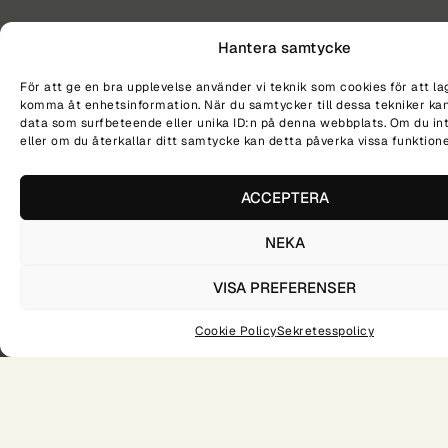
Hantera samtycke
För att ge en bra upplevelse använder vi teknik som cookies för att la
komma åt enhetsinformation. När du samtycker till dessa tekniker kan
data som surfbeteende eller unika ID:n på denna webbplats. Om du in
eller om du återkallar ditt samtycke kan detta påverka vissa funktione
NÄR?
VAR?
TID?
20251016
TINGSRYD
18:00
DELA PÅ SOCIALA MEDIER
ACCEPTERA
NEKA
VISA PREFERENSER
Vilket program ska jag välja? 10 frågor som hjälper dig välja rätt väg på gymnasiet
Konsert – Instrument & Sång
Cookie Policy
Sekretesspolicy
Academy X är en