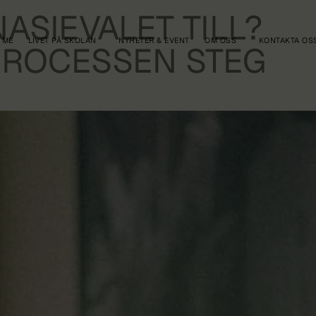
ASIEVALET TILL?
 ME
LIVET PÅ SKOLAN
NYHETER & EVENT
OM OSS
KONTAKTA OS
PROCESSEN STEG