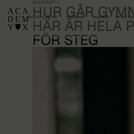
KUNSKAP
/
HUR GÅR GYMN
SKOLOR & ORTER
PROGRAM
ANSÖKAN
MY BETTER
HÄR ÄR HELA 
FÖR STEG