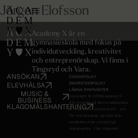
Jörgen Elofsson
Academy X är en
gymnasieskola med fokus på
individutveckling, kreativitet
och entreprenörskap. Vi finns i
Tingsryd och Vara.
ANSÖKAN
COOKIEPOLICY
ELEVHÄLSA
SEKKRETESSPOLICY
LÄMNA SYNPUNKTER
MUSIC &
Copyright © 2026
Academy X.
BUSINESS
Allt innehåll på denna webbplats
KLAGOMÅLSHANTERING
är skyddat av upphovsrätt och
får inte kopieras, spridas eller
användas utan uttryckligt
medgivande från skaparen.