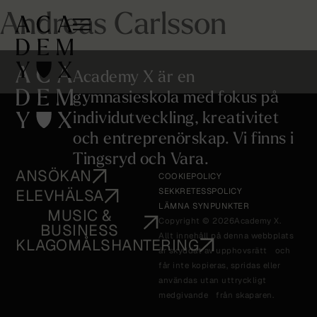
Andreas Carlsson
Academy X är en
gymnasieskola med fokus på
individutveckling, kreativitet
och entreprenörskap. Vi finns i
Tingsryd och Vara.
ANSÖKAN
COOKIEPOLICY
ELEVHÄLSA
SEKKRETESSPOLICY
LÄMNA SYNPUNKTER
MUSIC &
Copyright © 2026
Academy X.
BUSINESS
Allt innehåll på denna webbplats
KLAGOMÅLSHANTERING
är skyddat av upphovsrätt och
får inte kopieras, spridas eller
användas utan uttryckligt
medgivande från skaparen.